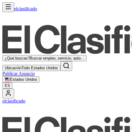
elclasificado
¿Qué buscas?
Buscar empleo, servicio, auto...
Ubicación
Todo Estados Unidos
Publicar Anuncio
Estados Unidos
ES
elclasificado