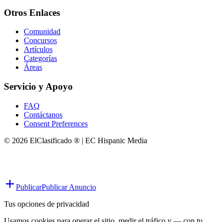
Otros Enlaces
Comunidad
Concursos
Artículos
Categorías
Áreas
Servicio y Apoyo
FAQ
Contáctanos
Consent Preferences
© 2026 ElClasificado ® | EC Hispanic Media
Publicar
Publicar Anuncio
Tus opciones de privacidad
Usamos cookies para operar el sitio, medir el tráfico y — con tu