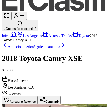
¿Qué estás buscando?
Inicio
/
Los Angeles
/
Autos y Trucks
/
Toyota
/
2018
Toyota Camry XSE
Anuncio anterior
Siguiente anuncio
2018 Toyota Camry XSE
$15,000
Hace 2 meses
Los Angeles, CA
57
Vistas
Agregar a favoritos
Compartir