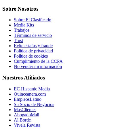
Sobre Nosotros
Sobre El Clasificado
Media Kits
Trabajos
Términos de servicio
Trust
Evite estafas y fraude
Política de privacidad
Política de cookies
Cumplimiento de la CCPA
No vender mi información
Nuestros Afiliados
EC Hispanic Media
Quinceanera.com
EmpleosLatino
Su Socio de Negocios
MasClientes
AbogadoMall
Al Borde
Vivela Revista