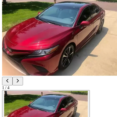
1
/
4