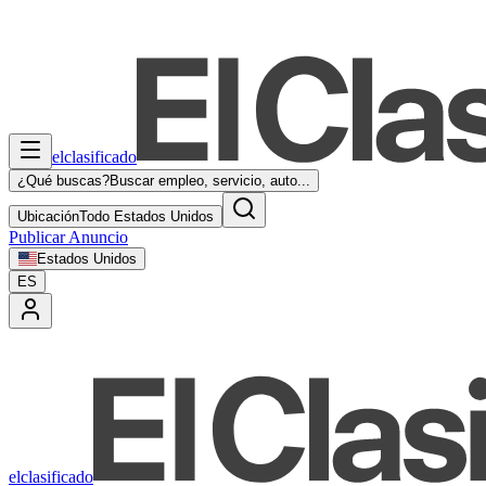
elclasificado
¿Qué buscas?
Buscar empleo, servicio, auto...
Ubicación
Todo Estados Unidos
Publicar Anuncio
Estados Unidos
ES
elclasificado