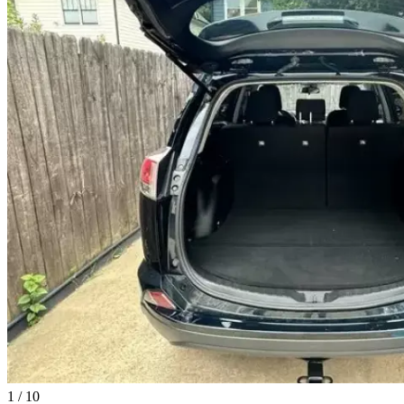
1
/
10