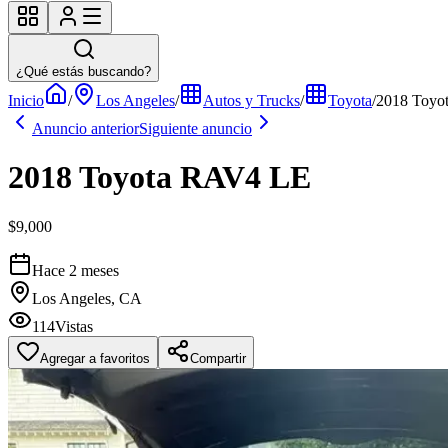
¿Qué estás buscando?
Inicio
/
Los Angeles
/
Autos y Trucks
/
Toyota
/
2018 Toyo
Anuncio anterior
Siguiente anuncio
2018 Toyota RAV4 LE
$9,000
Hace 2 meses
Los Angeles, CA
114
Vistas
Agregar a favoritos
Compartir