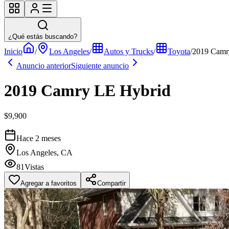
¿Qué estás buscando?
Inicio
/
Los Angeles
/
Autos y Trucks
/
Toyota
/
2019 Camr
Anuncio anterior
Siguiente anuncio
2019 Camry LE Hybrid
$9,900
Hace 2 meses
Los Angeles, CA
81
Vistas
Agregar a favoritos
Compartir