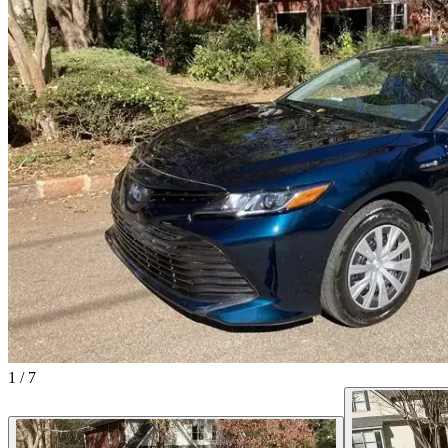
1
/
7