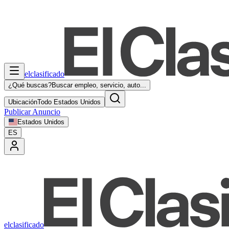
elclasificado
¿Qué buscas?
Buscar empleo, servicio, auto...
Ubicación
Todo Estados Unidos
Publicar Anuncio
Estados Unidos
ES
elclasificado