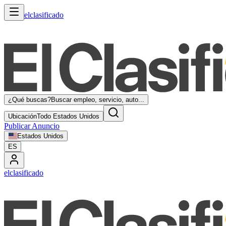
elclasificado
¿Qué buscas?
Buscar empleo, servicio, auto...
Ubicación
Todo Estados Unidos
Publicar Anuncio
Estados Unidos
ES
elclasificado