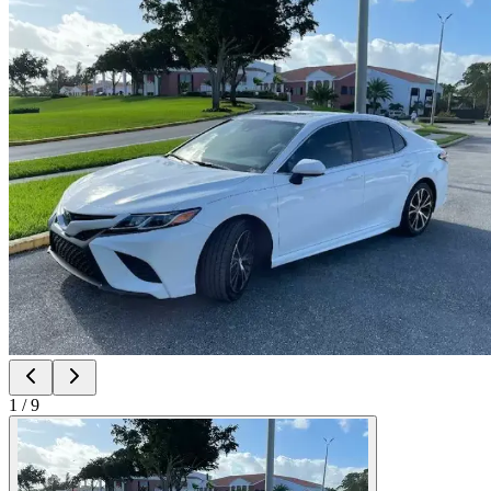
1
/
9