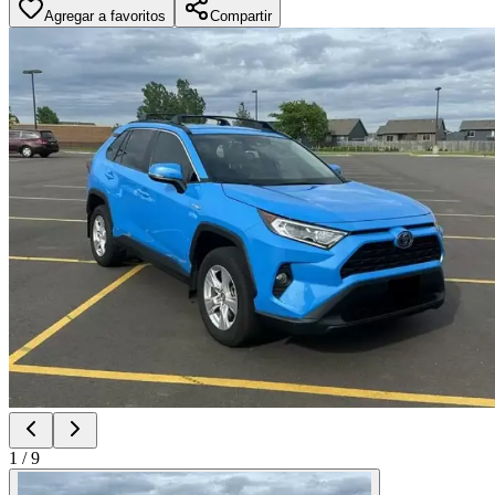
Agregar a favoritos
Compartir
1
/
9