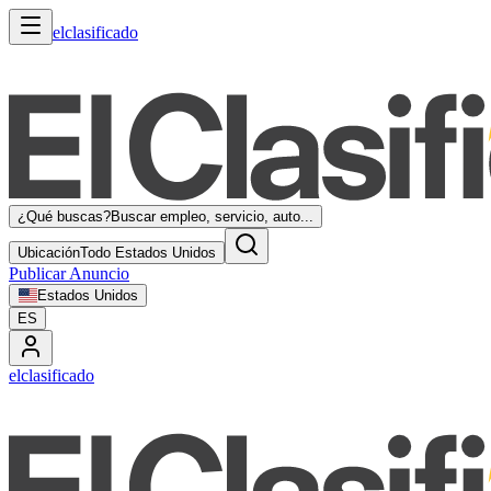
elclasificado
¿Qué buscas?
Buscar empleo, servicio, auto...
Ubicación
Todo Estados Unidos
Publicar Anuncio
Estados Unidos
ES
elclasificado