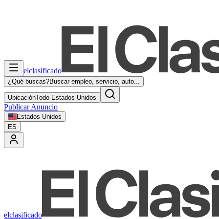
elclasificado
¿Qué buscas?
Buscar empleo, servicio, auto...
Ubicación
Todo Estados Unidos
Publicar Anuncio
Estados Unidos
ES
elclasificado