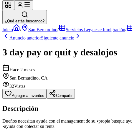
¿Qué estás buscando?
Inicio
/
San Bernardino
/
Servicios Legales e Inmigración
/
Anuncio anterior
Siguiente anuncio
3 day pay or quit y desalojos
Hace 2 meses
San Bernardino, CA
32
Vistas
Agregar a favoritos
Compartir
Descripción
Dueños necesitan ayuda con el management de su •propia busque ay
•ayuda con colectar su renta