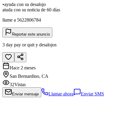
•ayuda con su desalojo
atuda con su noticia de 60 días
llame a 5622806784
Reportar este anuncio
3 day pay or quit y desalojos
Hace 2 meses
San Bernardino, CA
32
Vistas
Llamar ahora
Enviar SMS
Enviar mensaje