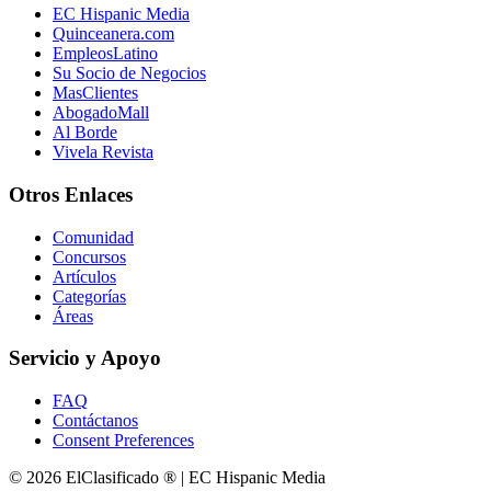
EC Hispanic Media
Quinceanera.com
EmpleosLatino
Su Socio de Negocios
MasClientes
AbogadoMall
Al Borde
Vivela Revista
Otros Enlaces
Comunidad
Concursos
Artículos
Categorías
Áreas
Servicio y Apoyo
FAQ
Contáctanos
Consent Preferences
© 2026 ElClasificado ® | EC Hispanic Media