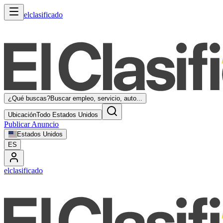
elclasificado
¿Qué buscas?
Buscar empleo, servicio, auto...
Ubicación
Todo Estados Unidos
Publicar Anuncio
Estados Unidos
ES
elclasificado