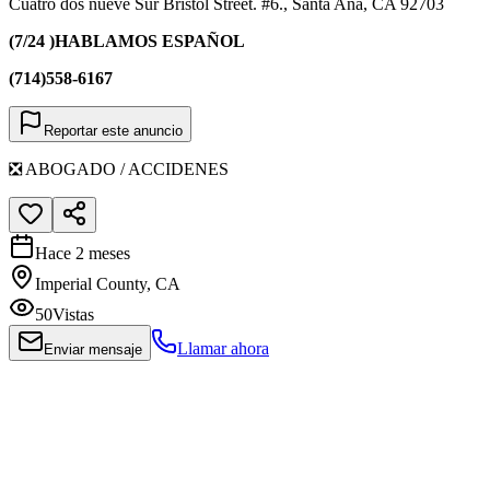
Cuatro dos nueve Sur Bristol Street. #6., Santa Ana, CA 92703
(7/24 )HABLAMOS ESPAÑOL
(714)558-6167
Reportar este anuncio
❎ ABOGADO / ACCIDENES
Hace 2 meses
Imperial County, CA
50
Vistas
Llamar ahora
Enviar mensaje