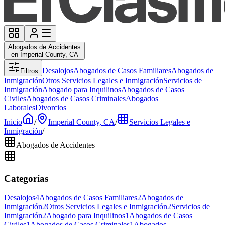
Abogados de Accidentes
en Imperial County, CA
Desalojos
Abogados de Casos Familiares
Abogados de
Filtros
Inmigración
Otros Servicios Legales e Inmigración
Servicios de
Inmigración
Abogado para Inquilinos
Abogados de Casos
Civiles
Abogados de Casos Criminales
Abogados
Laborales
Divorcios
Inicio
/
Imperial County, CA
/
Servicios Legales e
Inmigración
/
Abogados de Accidentes
Categorías
Desalojos
4
Abogados de Casos Familiares
2
Abogados de
Inmigración
2
Otros Servicios Legales e Inmigración
2
Servicios de
Inmigración
2
Abogado para Inquilinos
1
Abogados de Casos
Civiles
1
Abogados de Casos Criminales
1
Abogados