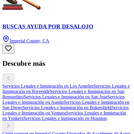
BUSCAS AYUDA POR DESALOJO
Imperial County, CA
Descubre más
Servicios Legales e Inmigración en Los Angeles
Servicios Legales e
Inmigración en Riverside
Servicios Legales e Inmigración en San
Bernardino
Servicios Legales e Inmigración en San Jose
Servicios
Legales e Inmigración en Austin
Servicios Legales e Inmigración en
San Diego
Servicios Legales e Inmigración en Bakersfield
Servicios
Legales e Inmigración en Ventura
Servicios Legales e Inmigración
en Yonkers
Servicios Legales e Inmigración en Houston
Child support en Imperial County
Abogados de Accidentes de Autos