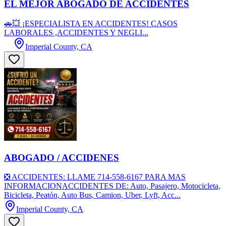
EL MEJOR ABOGADO DE ACCIDENTES
🚗💥 ¡ESPECIALISTA EN ACCIDENTES! CASOS
LABORALES ,ACCIDENTES Y NEGLI...
Imperial County, CA
ABOGADO / ACCIDENES
❎ ACCIDENTES: LLAME 714-558-6167 PARA MAS
INFORMACIONACCIDENTES DE: Auto, Pasajero, Motocicleta,
Bicicleta, Peatón, Auto Bus, Camion, Uber, Lyft, Acc...
Imperial County, CA