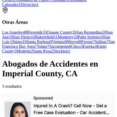
Laborales
1
Divorcios
1
Otras Áreas
Los Angeles
48
Riverside
33
Orange County
26
San Bernardino
20
San
Jose
18
San Diego
16
Bakersfield
11
Monterey
10
Palm Springs
10
San
Luis Obispo
10
Santa Barbara
9
Ventura
9
Merced
8
Fresno
7
Salinas
7
San
Francisco Bay Area
7
Tulare
7
Sacramento
6
Chico
3
Eureka
3
Kings
County
3
Modesto
2
Santa Rosa
2
Stockton
1
Abogados de Accidentes en
Imperial County, CA
5 resultados