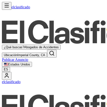
elclasificado
¿Qué buscas?
Abogados de Accidentes
Ubicación
Imperial County, CA
Publicar Anuncio
Estados Unidos
ES
elclasificado