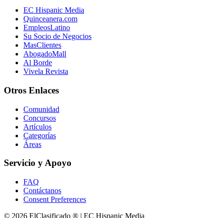
EC Hispanic Media
Quinceanera.com
EmpleosLatino
Su Socio de Negocios
MasClientes
AbogadoMall
Al Borde
Vivela Revista
Otros Enlaces
Comunidad
Concursos
Artículos
Categorías
Áreas
Servicio y Apoyo
FAQ
Contáctanos
Consent Preferences
© 2026 ElClasificado ® | EC Hispanic Media