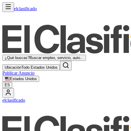
elclasificado
¿Qué buscas?
Buscar empleo, servicio, auto...
Ubicación
Todo Estados Unidos
Publicar Anuncio
Estados Unidos
ES
elclasificado