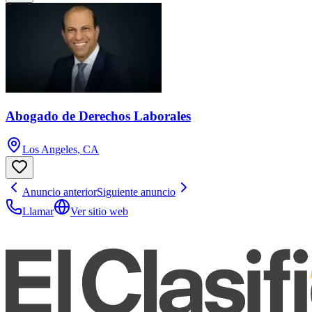
Abogado de Derechos Laborales
Los Angeles, CA
Anuncio anterior
Siguiente anuncio
Llamar
Ver sitio web