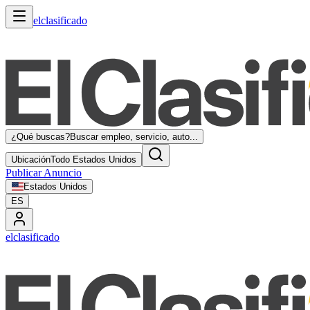
elclasificado
¿Qué buscas?
Buscar empleo, servicio, auto...
Ubicación
Todo Estados Unidos
Publicar Anuncio
Estados Unidos
ES
elclasificado