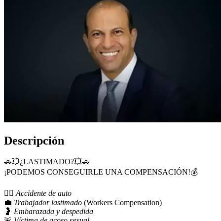
Descripción
🚗💥¿LASTIMADO?💥🚗
¡PODEMOS CONSEGUIRLE UNA COMPENSACIÓN!💰
👷‍♂️
Accidente de auto
💼
Trabajador lastimado
(Workers Compensation)
🤰
Embarazada y despedida
🚨
Víctima de acoso sexual