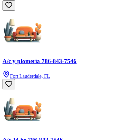
A/c y plomería 786-843-7546
Fort Lauderdale, FL
A/c 24 hr 786-843-7546