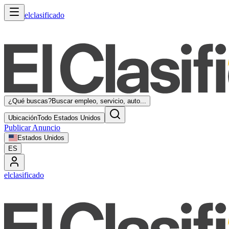
elclasificado
¿Qué buscas?
Buscar empleo, servicio, auto...
Ubicación
Todo Estados Unidos
Publicar Anuncio
Estados Unidos
ES
elclasificado