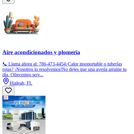
Aire acondicionados y plomería
​📞 Llama ahora al: 786-473-4454​¿Calor insoportable o tuberías
rotas? ¡Nosotros lo resolvemos!​No dejes que una avería arruine tu
día. Ofrecemos serv...
Hialeah, FL