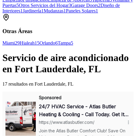
Puertas
5
Otros Servicios del Hogar
3
Garage Doors
2
Diseño de
Interiores
1
Jardinería
1
Mudanzas
1
Paneles Solares
1
Otras Áreas
Miami
29
Hialeah
15
Orlando
6
Tampa
5
Servicio de aire acondicionado
en Fort Lauderdale, FL
17 resultados en Fort Lauderdale, FL