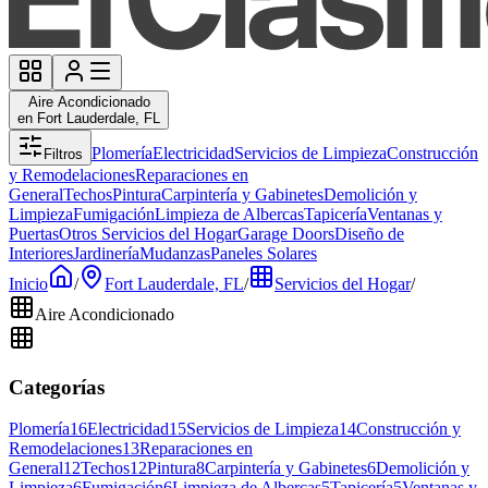
Aire Acondicionado
en Fort Lauderdale, FL
Plomería
Electricidad
Servicios de Limpieza
Construcción
Filtros
y Remodelaciones
Reparaciones en
General
Techos
Pintura
Carpintería y Gabinetes
Demolición y
Limpieza
Fumigación
Limpieza de Albercas
Tapicería
Ventanas y
Puertas
Otros Servicios del Hogar
Garage Doors
Diseño de
Interiores
Jardinería
Mudanzas
Paneles Solares
Inicio
/
Fort Lauderdale, FL
/
Servicios del Hogar
/
Aire Acondicionado
Categorías
Plomería
16
Electricidad
15
Servicios de Limpieza
14
Construcción y
Remodelaciones
13
Reparaciones en
General
12
Techos
12
Pintura
8
Carpintería y Gabinetes
6
Demolición y
Limpieza
6
Fumigación
6
Limpieza de Albercas
5
Tapicería
5
Ventanas y