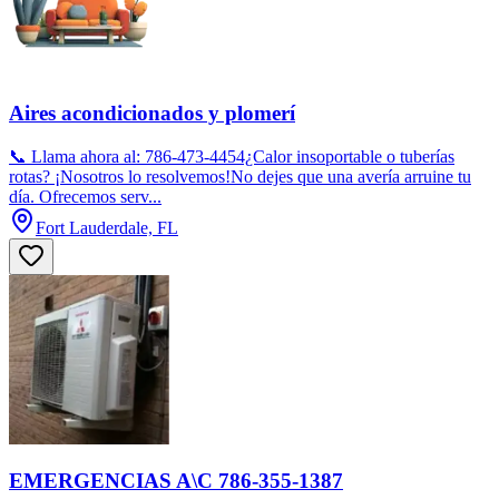
Aires acondicionados y plomerí
​📞 Llama ahora al: 786-473-4454​¿Calor insoportable o tuberías
rotas? ¡Nosotros lo resolvemos!​No dejes que una avería arruine tu
día. Ofrecemos serv...
Fort Lauderdale, FL
EMERGENCIAS A\C 786-355-1387