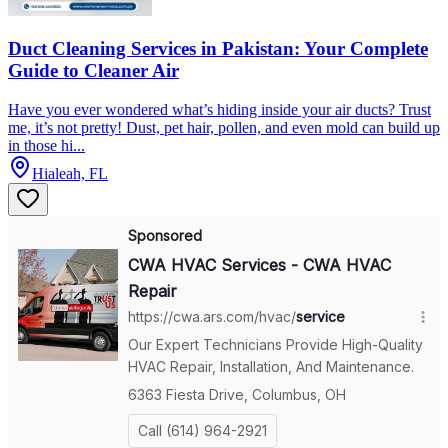
Duct Cleaning Services in Pakistan: Your Complete
Guide to Cleaner Air
Have you ever wondered what’s hiding inside your air ducts? Trust
me, it’s not pretty! Dust, pet hair, pollen, and even mold can build up
in those hi...
Hialeah, FL