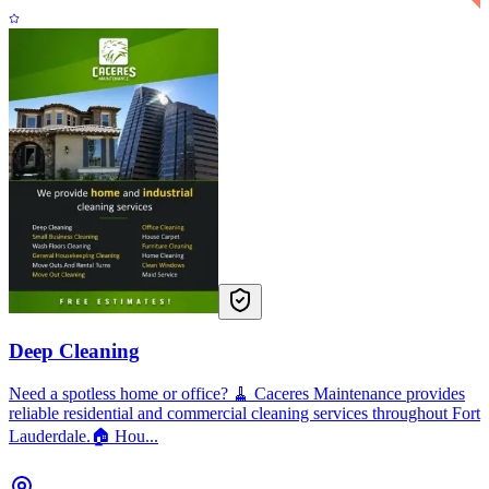
Deep Cleaning
Need a spotless home or office? 🧹 Caceres Maintenance provides
reliable residential and commercial cleaning services throughout Fort
Lauderdale.🏠 Hou...