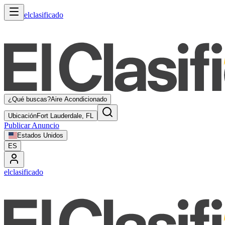
elclasificado
¿Qué buscas?
Aire Acondicionado
Ubicación
Fort Lauderdale, FL
Publicar Anuncio
Estados Unidos
ES
elclasificado