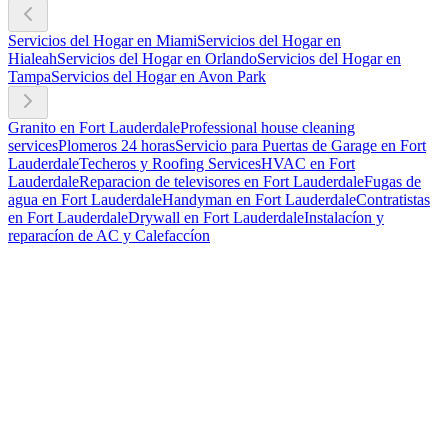
Servicios del Hogar en Miami
Servicios del Hogar en
Hialeah
Servicios del Hogar en Orlando
Servicios del Hogar en
Tampa
Servicios del Hogar en Avon Park
Granito en Fort Lauderdale
Professional house cleaning
services
Plomeros 24 horas
Servicio para Puertas de Garage en Fort
Lauderdale
Techeros y Roofing Services
HVAC en Fort
Lauderdale
Reparacion de televisores en Fort Lauderdale
Fugas de
agua en Fort Lauderdale
Handyman en Fort Lauderdale
Contratistas
en Fort Lauderdale
Drywall en Fort Lauderdale
Instalacíon y
reparacíon de AC y Calefaccíon