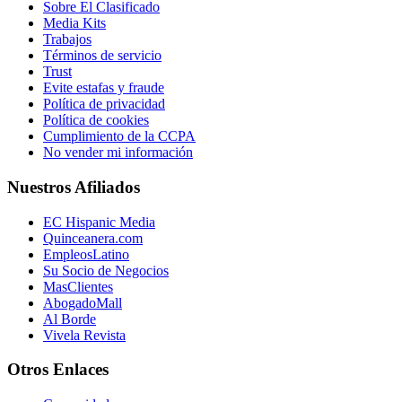
Sobre El Clasificado
Media Kits
Trabajos
Términos de servicio
Trust
Evite estafas y fraude
Política de privacidad
Política de cookies
Cumplimiento de la CCPA
No vender mi información
Nuestros Afiliados
EC Hispanic Media
Quinceanera.com
EmpleosLatino
Su Socio de Negocios
MasClientes
AbogadoMall
Al Borde
Vivela Revista
Otros Enlaces