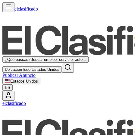
elclasificado
¿Qué buscas?
Buscar empleo, servicio, auto...
Ubicación
Todo Estados Unidos
Publicar Anuncio
Estados Unidos
ES
elclasificado