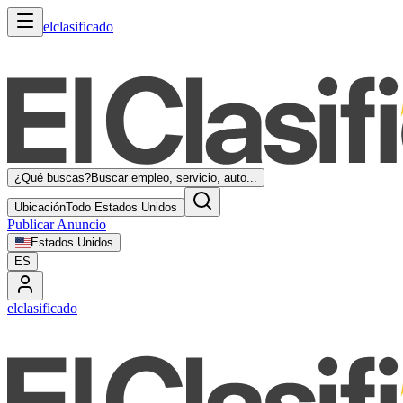
elclasificado
¿Qué buscas?
Buscar empleo, servicio, auto...
Ubicación
Todo Estados Unidos
Publicar Anuncio
Estados Unidos
ES
elclasificado