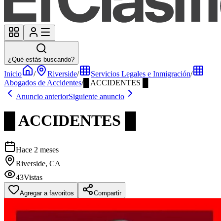
¿Qué estás buscando?
Inicio
/
Riverside
/
Servicios Legales e Inmigración
/
Abogados de Accidentes
/
█ ACCIDENTES █
Anuncio anterior
Siguiente anuncio
█ ACCIDENTES █
Hace 2 meses
Riverside, CA
43
Vistas
Agregar a favoritos
Compartir