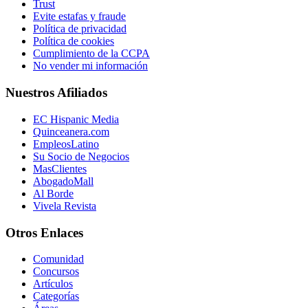
Trust
Evite estafas y fraude
Política de privacidad
Política de cookies
Cumplimiento de la CCPA
No vender mi información
Nuestros Afiliados
EC Hispanic Media
Quinceanera.com
EmpleosLatino
Su Socio de Negocios
MasClientes
AbogadoMall
Al Borde
Vivela Revista
Otros Enlaces
Comunidad
Concursos
Artículos
Categorías