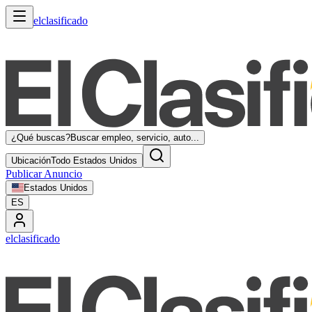
elclasificado
¿Qué buscas?
Buscar empleo, servicio, auto...
Ubicación
Todo Estados Unidos
Publicar Anuncio
Estados Unidos
ES
elclasificado