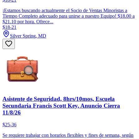
¡Estamos buscando actualmente el Socio de Ventas Minoristas a
Tiempo Completo adecuado para unirse a nuestro Equipo! $18.00 a
$21.10 por hora. Ofrece...
$18-21
Silver Spring, MD
Asistente de Seguridad, 8hrs/10mos, Escuela
Secundaria Francis Scott Key, Anuncio Cierra
11/8/26
$25-36
Se requiere trabajar con horarios flexibles y fines de semana, según