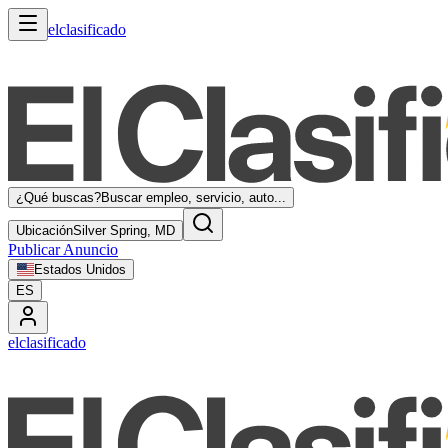
elclasificado
¿Qué buscas?
Buscar empleo, servicio, auto...
Ubicación
Silver Spring, MD
Publicar Anuncio
Estados Unidos
ES
elclasificado