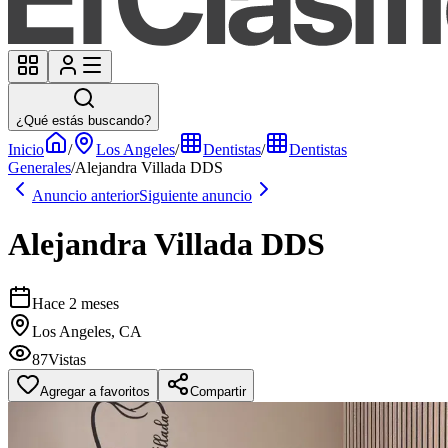
¿Qué estás buscando?
Inicio
/
Los Angeles
/
Dentistas
/
Dentistas
Generales
/
Alejandra Villada DDS
Anuncio anterior
Siguiente anuncio
Alejandra Villada DDS
Hace 2 meses
Los Angeles, CA
87
Vistas
Agregar a favoritos
Compartir