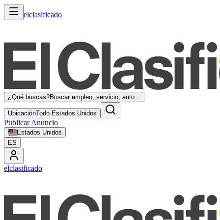
elclasificado
¿Qué buscas?
Buscar empleo, servicio, auto...
Ubicación
Todo Estados Unidos
Publicar Anuncio
Estados Unidos
ES
elclasificado