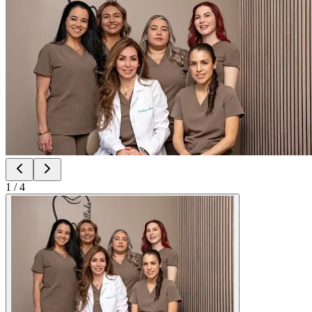
1
/
4