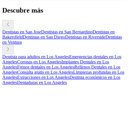
Descubre más
Dentistas en San Jose
Dentistas en San Bernardino
Dentistas en
Bakersfield
Dentistas en San Diego
Dentistas en Riverside
Dentistas
en Ventura
Dentista para adultos en Los Angeles
Emergencias dentales en Los
Angeles
Coronas en Los Angeles
Implantes Dentales en Los
Angeles
Frenos dentales en Los Angeles
Rellenos Dentales en Los
Angeles
Consulta gratis en Los Angeles
Limpiezas profundas en Los
Angeles
Extracciones en Los Angeles
Dentista económicos en Los
Angeles
Dentaduras en Los Angeles