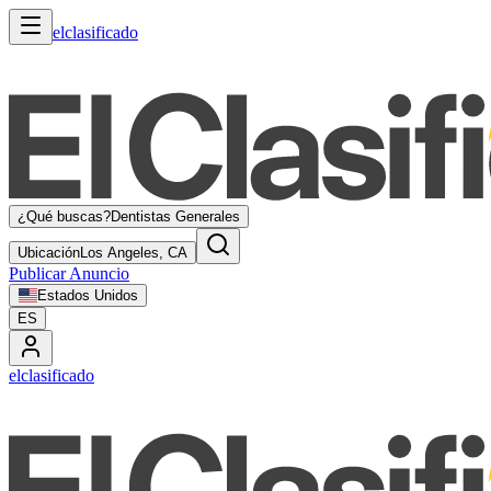
elclasificado
¿Qué buscas?
Dentistas Generales
Ubicación
Los Angeles, CA
Publicar Anuncio
Estados Unidos
ES
elclasificado