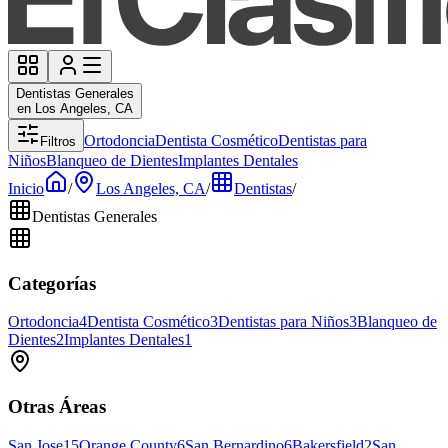
Dentistas Generales
en Los Angeles, CA
Ortodoncia
Dentista Cosmético
Dentistas para
Filtros
Niños
Blanqueo de Dientes
Implantes Dentales
Inicio
/
Los Angeles, CA
/
Dentistas
/
Dentistas Generales
Categorías
Ortodoncia
4
Dentista Cosmético
3
Dentistas para Niños
3
Blanqueo de
Dientes
2
Implantes Dentales
1
Otras Áreas
San Jose
15
Orange County
6
San Bernardino
6
Bakersfield
2
San