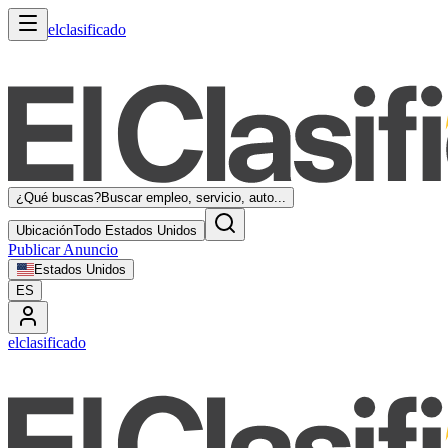
elclasificado
¿Qué buscas?
Buscar empleo, servicio, auto...
Ubicación
Todo Estados Unidos
Publicar Anuncio
Estados Unidos
ES
elclasificado