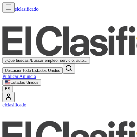
elclasificado
¿Qué buscas?
Buscar empleo, servicio, auto...
Ubicación
Todo Estados Unidos
Publicar Anuncio
Estados Unidos
ES
elclasificado