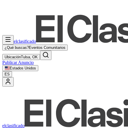
elclasificado
¿Qué buscas?
Eventos Comunitarios
Ubicación
Tulsa, OK
Publicar Anuncio
Estados Unidos
ES
elclasificado