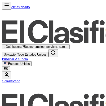
elclasificado
¿Qué buscas?
Buscar empleo, servicio, auto...
Ubicación
Todo Estados Unidos
Publicar Anuncio
Estados Unidos
ES
elclasificado