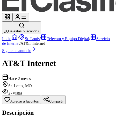
¿Qué estás buscando?
Inicio
/
St. Louis
/
Telecom y Equipo Digital
/
Servicio
de Internet
/
AT&T Internet
Siguiente anuncio
AT&T Internet
Hace 2 meses
St. Louis, MO
27
Vistas
Agregar a favoritos
Compartir
Descripción