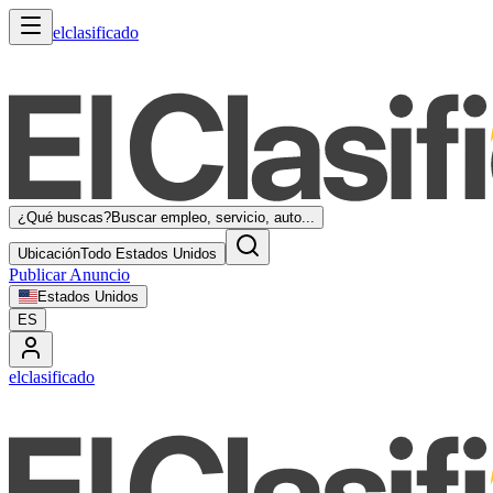
elclasificado
¿Qué buscas?
Buscar empleo, servicio, auto...
Ubicación
Todo Estados Unidos
Publicar Anuncio
Estados Unidos
ES
elclasificado