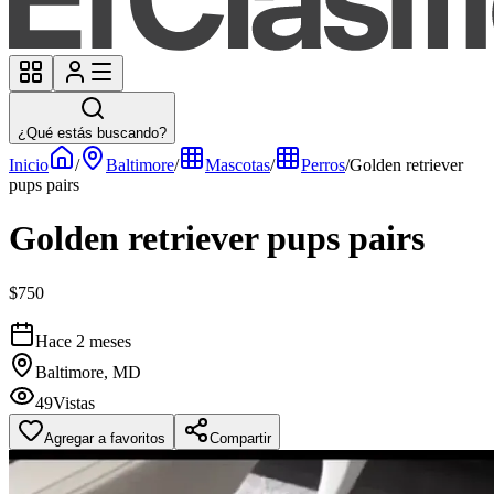
¿Qué estás buscando?
Inicio
/
Baltimore
/
Mascotas
/
Perros
/
Golden retriever
pups pairs
Golden retriever pups pairs
$750
Hace 2 meses
Baltimore, MD
49
Vistas
Agregar a favoritos
Compartir