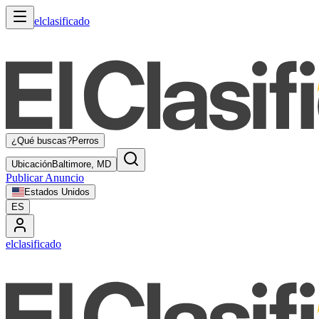
elclasificado
¿Qué buscas?
Perros
Ubicación
Baltimore, MD
Publicar Anuncio
Estados Unidos
ES
elclasificado