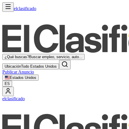
elclasificado
¿Qué buscas?
Buscar empleo, servicio, auto...
Ubicación
Todo Estados Unidos
Publicar Anuncio
Estados Unidos
ES
elclasificado