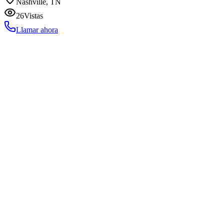
Nashville, TN
26
Vistas
Llamar ahora