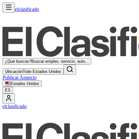
elclasificado
¿Qué buscas?
Buscar empleo, servicio, auto...
Ubicación
Todo Estados Unidos
Publicar Anuncio
Estados Unidos
ES
elclasificado