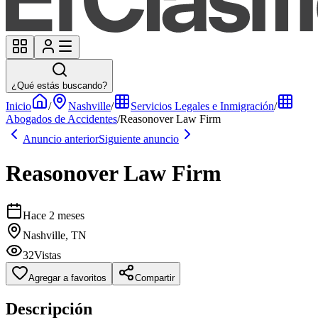
¿Qué estás buscando?
Inicio
/
Nashville
/
Servicios Legales e Inmigración
/
Abogados de Accidentes
/
Reasonover Law Firm
Anuncio anterior
Siguiente anuncio
Reasonover Law Firm
Hace 2 meses
Nashville, TN
32
Vistas
Agregar a favoritos
Compartir
Descripción