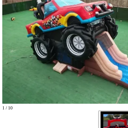
1
/
10