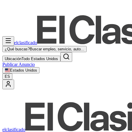
elclasificado
¿Qué buscas?
Buscar empleo, servicio, auto...
Ubicación
Todo Estados Unidos
Publicar Anuncio
Estados Unidos
ES
elclasificado