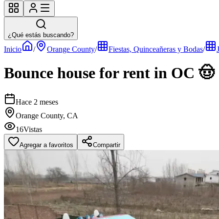
¿Qué estás buscando?
Inicio
/
Orange County
/
Fiestas, Quinceañeras y Bodas
/
Bounce house for rent in OC 🤠
Hace 2 meses
Orange County, CA
16
Vistas
Agregar a favoritos
Compartir