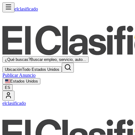
elclasificado
¿Qué buscas?
Buscar empleo, servicio, auto...
Ubicación
Todo Estados Unidos
Publicar Anuncio
Estados Unidos
ES
elclasificado