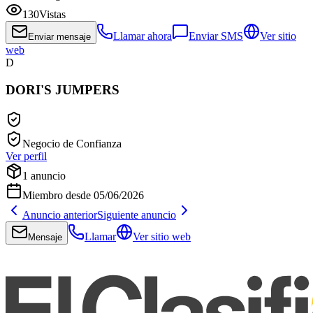
130
Vistas
Llamar ahora
Enviar SMS
Ver sitio
Enviar mensaje
web
D
DORI'S JUMPERS
Negocio de Confianza
Ver perfil
1
anuncio
Miembro desde
05/06/2026
Anuncio anterior
Siguiente anuncio
Llamar
Ver sitio web
Mensaje