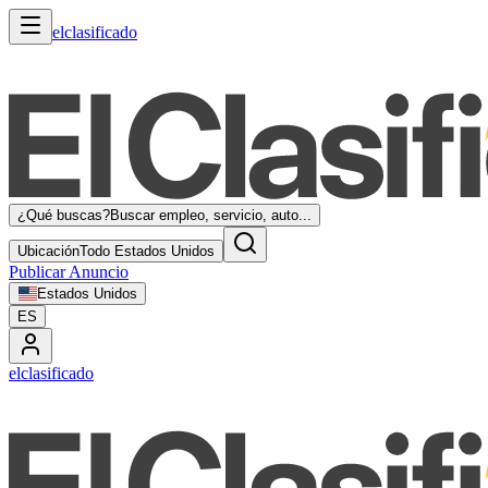
elclasificado
¿Qué buscas?
Buscar empleo, servicio, auto...
Ubicación
Todo Estados Unidos
Publicar Anuncio
Estados Unidos
ES
elclasificado