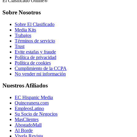
El Clasificado Online®
Sobre Nosotros
Sobre El Clasificado
Media Kits
Trabajos
Términos de servicio
Trust
Evite estafas y fraude
Política de privacidad
Política de cookies
Cumplimiento de la CCPA
No vender mi información
Nuestros Afiliados
EC Hispanic Media
Quinceanera.com
EmpleosLatino
Su Socio de Negocios
MasClientes
AbogadoMall
Al Borde
Vivela Revista