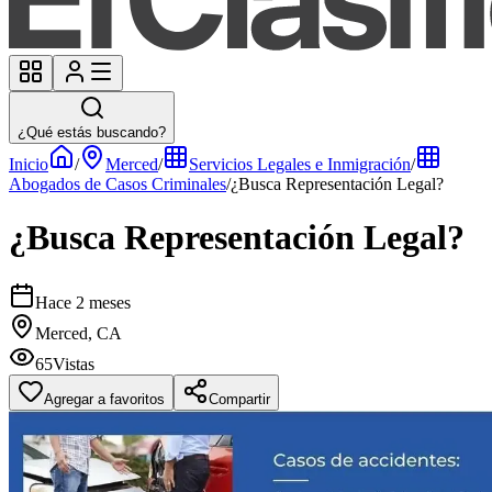
¿Qué estás buscando?
Inicio
/
Merced
/
Servicios Legales e Inmigración
/
Abogados de Casos Criminales
/
¿Busca Representación Legal?
¿Busca Representación Legal?
Hace 2 meses
Merced, CA
65
Vistas
Agregar a favoritos
Compartir