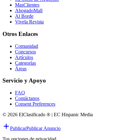
MasClientes
AbogadoMall
Al Borde
Vivela Revista
Otros Enlaces
Comunidad
Concursos
Artículos
Categorías
Áreas
Servicio y Apoyo
FAQ
Contáctanos
Consent Preferences
© 2026 ElClasificado ® | EC Hispanic Media
Publicar
Publicar Anuncio
Tus opciones de privacidad