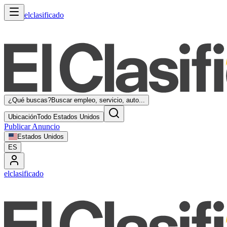
elclasificado
¿Qué buscas?
Buscar empleo, servicio, auto...
Ubicación
Todo Estados Unidos
Publicar Anuncio
Estados Unidos
ES
elclasificado