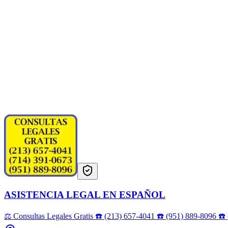
ASISTENCIA LEGAL EN ESPAÑOL
⚖️ Consultas Legales Gratis ☎️ (213) 657-4041 ☎️ (951) 889-8096 ☎️ 