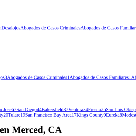
n
Desalojos
Abogados de Casos Criminales
Abogados de Casos Familiar
jos
3
Abogados de Casos Criminales
1
Abogados de Casos Familiares
1
Ab
n Jose
67
San Diego
44
Bakersfield
37
Ventura
34
Fresno
25
San Luis Obisp
ty
20
Tulare
19
San Francisco Bay Area
17
Kings County
9
Eureka
8
Modes
n en Merced, CA