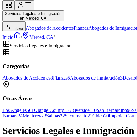
Servicios Legales e Inmigración
en Merced, CA
Abogados de Accidentes
Fianzas
Abogados de Inmigració
Filtros
Inicio
/
Merced, CA
/
Servicios Legales e Inmigración
Categorías
Abogados de Accidentes
8
Fianzas
5
Abogados de Inmigración
3
Desalo
Otras Áreas
Los Angeles
561
Orange County
155
Riverside
110
San Bernardino
96
Sa
Barbara
24
Monterey
23
Salinas
22
Sacramento
21
Chico
20
Imperial Coun
Servicios Legales e Inmigració