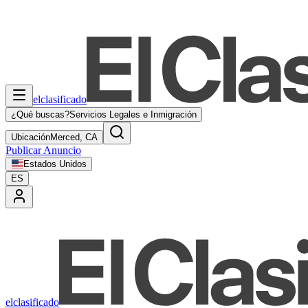
elclasificado
¿Qué buscas?
Servicios Legales e Inmigración
Ubicación
Merced, CA
Publicar Anuncio
Estados Unidos
ES
elclasificado