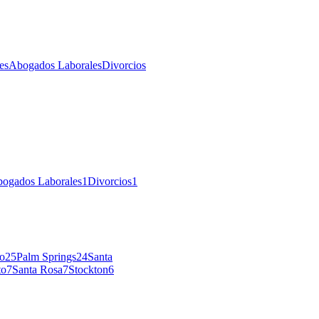
es
Abogados Laborales
Divorcios
ogados Laborales
1
Divorcios
1
o
25
Palm Springs
24
Santa
to
7
Santa Rosa
7
Stockton
6