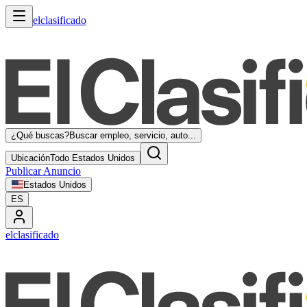
elclasificado
¿Qué buscas?
Buscar empleo, servicio, auto...
Ubicación
Todo Estados Unidos
Publicar Anuncio
Estados Unidos
ES
elclasificado