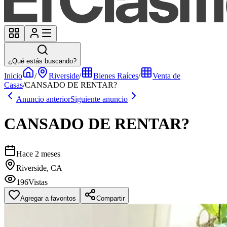
¿Qué estás buscando?
Inicio
/
Riverside
/
Bienes Raíces
/
Venta de
Casas
/
CANSADO DE RENTAR?
Anuncio anterior
Siguiente anuncio
CANSADO DE RENTAR?
Hace 2 meses
Riverside, CA
196
Vistas
Agregar a favoritos
Compartir