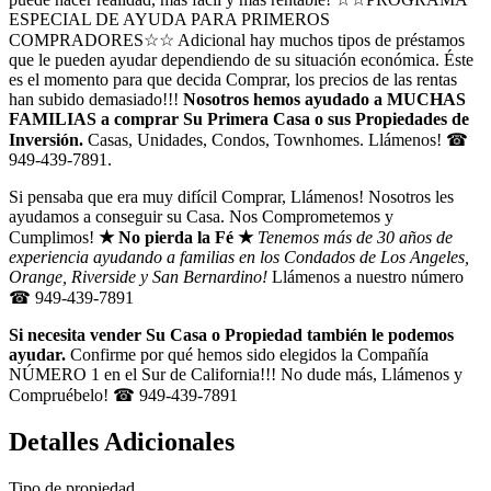
ESPECIAL DE AYUDA PARA PRIMEROS
COMPRADORES☆☆ Adicional hay muchos tipos de préstamos
que le pueden ayudar dependiendo de su situación económica. Éste
es el momento para que decida Comprar, los precios de las rentas
han subido demasiado!!!
Nosotros hemos ayudado a MUCHAS
FAMILIAS a comprar Su Primera Casa o sus Propiedades de
Inversión.
Casas, Unidades, Condos, Townhomes. Llámenos! ☎
949-439-7891.
Si pensaba que era muy difícil Comprar, Llámenos! Nosotros les
ayudamos a conseguir su Casa. Nos Comprometemos y
Cumplimos!
★ No pierda la Fé ★
Tenemos más de 30 años de
experiencia ayudando a familias en los Condados de Los Angeles,
Orange, Riverside y San Bernardino!
Llámenos a nuestro número
☎ 949-439-7891
Si necesita vender Su Casa o Propiedad también le podemos
ayudar.
Confirme por qué hemos sido elegidos la Compañía
NÚMERO 1 en el Sur de California!!! No dude más, Llámenos y
Compruébelo! ☎ 949-439-7891
Detalles Adicionales
Tipo de propiedad