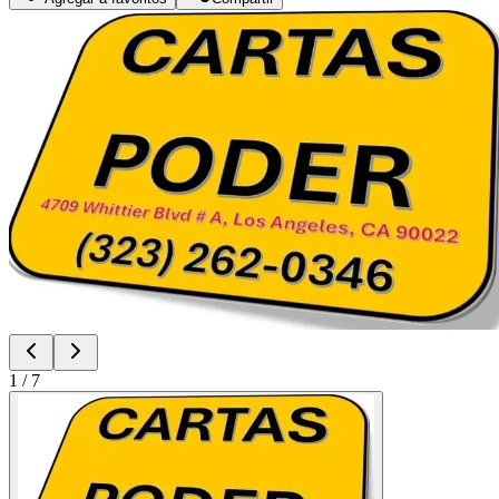
1
/
7