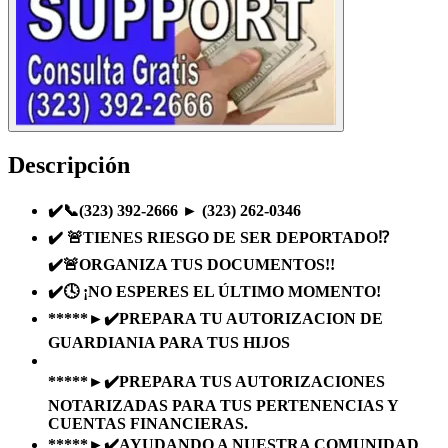
Descripción
✔️📞(323) 392-2666 ► (323) 262-0346
✔️️ 🚨TIENES RIESGO DE SER DEPORTADO⁉️
✔️🚨ORGANIZA TUS DOCUMENTOS!!
✔️🕓 ¡NO ESPERES EL ÚLTIMO MOMENTO!
*****►✔️PREPARA TU AUTORIZACION DE
GUARDIANIA PARA TUS HIJOS
*****►✔️PREPARA TUS AUTORIZACIONES
NOTARIZADAS PARA TUS PERTENENCIAS Y
CUENTAS FINANCIERAS.
*****►✔️AYUDANDO A NUESTRA COMUNIDAD