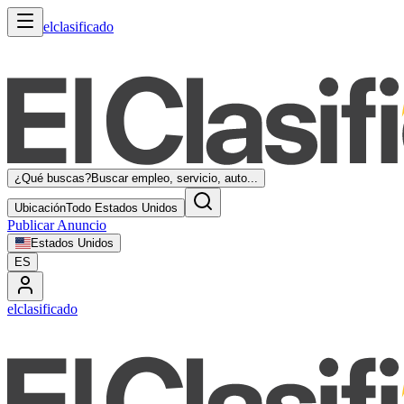
elclasificado
¿Qué buscas?
Buscar empleo, servicio, auto...
Ubicación
Todo Estados Unidos
Publicar Anuncio
Estados Unidos
ES
elclasificado