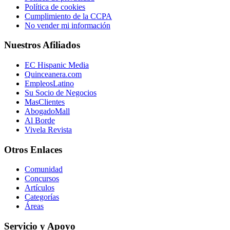
Política de cookies
Cumplimiento de la CCPA
No vender mi información
Nuestros Afiliados
EC Hispanic Media
Quinceanera.com
EmpleosLatino
Su Socio de Negocios
MasClientes
AbogadoMall
Al Borde
Vivela Revista
Otros Enlaces
Comunidad
Concursos
Artículos
Categorías
Áreas
Servicio y Apoyo