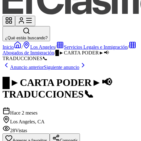
¿Qué estás buscando?
Inicio
/
Los Angeles
/
Servicios Legales e Inmigración
/
Abogados de Inmigración
/
█►CARTA PODER►📢
TRADUCCIONES📞
Anuncio anterior
Siguiente anuncio
█►CARTA PODER►📢
TRADUCCIONES📞
Hace 2 meses
Los Angeles, CA
28
Vistas
Agregar a favoritos
Compartir