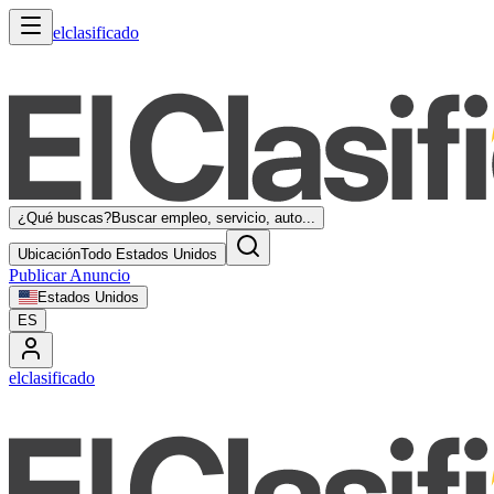
elclasificado
¿Qué buscas?
Buscar empleo, servicio, auto...
Ubicación
Todo Estados Unidos
Publicar Anuncio
Estados Unidos
ES
elclasificado