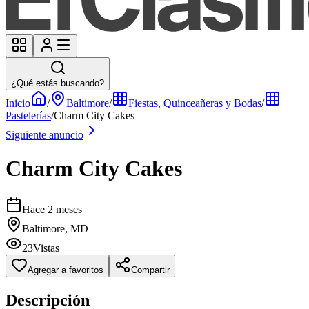
¿Qué estás buscando?
Inicio
/
Baltimore
/
Fiestas, Quinceañeras y Bodas
/
Pastelerías
/
Charm City Cakes
Siguiente anuncio
Charm City Cakes
Hace 2 meses
Baltimore, MD
23
Vistas
Agregar a favoritos
Compartir
Descripción