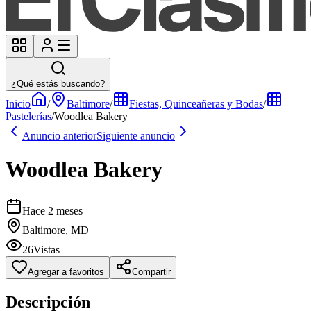
¿Qué estás buscando?
Inicio
/
Baltimore
/
Fiestas, Quinceañeras y Bodas
/
Pastelerías
/
Woodlea Bakery
Anuncio anterior
Siguiente anuncio
Woodlea Bakery
Hace 2 meses
Baltimore, MD
26
Vistas
Agregar a favoritos
Compartir
Descripción