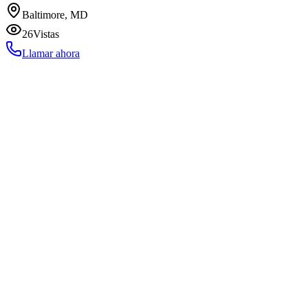
Baltimore, MD
26
Vistas
Llamar ahora