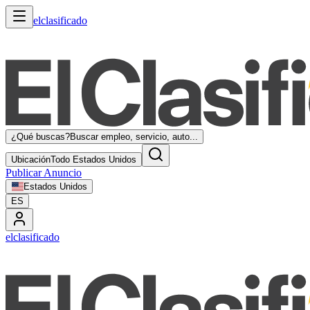
elclasificado
¿Qué buscas?
Buscar empleo, servicio, auto...
Ubicación
Todo Estados Unidos
Publicar Anuncio
Estados Unidos
ES
elclasificado