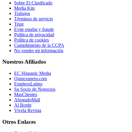
Sobre El Clasificado
Media Kits
Trabajos
Términos de servicio
Trust
Evite estafas y fraude
Política de privacidad
Política de cookies
Cumplimiento de la CCPA
No vender mi información
Nuestros Afiliados
EC Hispanic Media
Quinceanera.com
EmpleosLatino
Su Socio de Negocios
MasClientes
AbogadoMall
Al Borde
Vivela Revista
Otros Enlaces