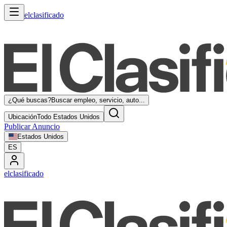
elclasificado
¿Qué buscas?
Buscar empleo, servicio, auto...
Ubicación
Todo Estados Unidos
Publicar Anuncio
Estados Unidos
ES
elclasificado