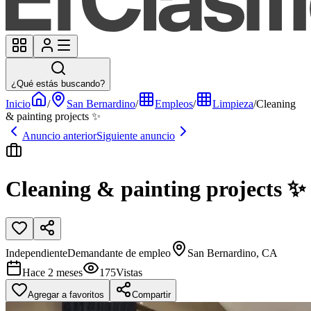
¿Qué estás buscando?
Inicio
/
San Bernardino
/
Empleos
/
Limpieza
/
Cleaning
& painting projects ✨
Anuncio anterior
Siguiente anuncio
Cleaning & painting projects ✨
Independiente
Demandante de empleo
San Bernardino, CA
Hace 2 meses
175
Vistas
Agregar a favoritos
Compartir