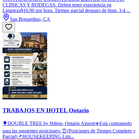
CLINICAS Y BODEGAS. Deben tener experiencia en
Limpieza$16.90 por hora. Tiempo parcial despues de 6pm. 3-4 ...
San Bernardino, CA
TRABAJOS EN HOTEL Ontario
🌳DOUBLE TREE by Hilton- Ontario Airport✈️Está contratando
para las siguientes posiciones: ⏰(Posiciones de Tiempo Completo y
Parcial)📌HOUSEKEEPING Lim...