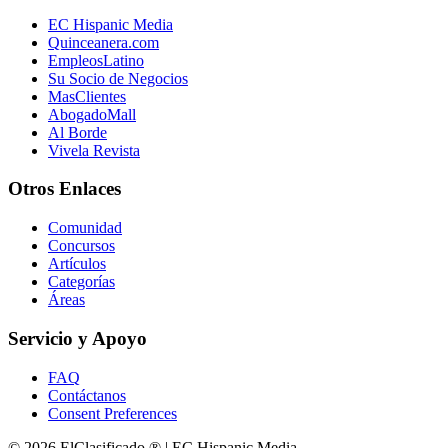
EC Hispanic Media
Quinceanera.com
EmpleosLatino
Su Socio de Negocios
MasClientes
AbogadoMall
Al Borde
Vivela Revista
Otros Enlaces
Comunidad
Concursos
Artículos
Categorías
Áreas
Servicio y Apoyo
FAQ
Contáctanos
Consent Preferences
© 2026 ElClasificado ® | EC Hispanic Media