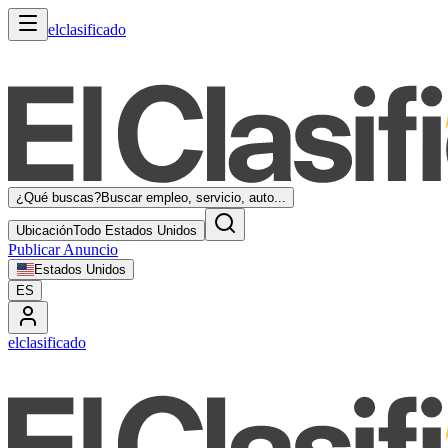
elclasificado
¿Qué buscas?
Buscar empleo, servicio, auto...
Ubicación
Todo Estados Unidos
Publicar Anuncio
Estados Unidos
ES
elclasificado