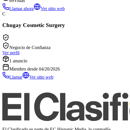
69
Vistas
Llamar ahora
Ver sitio web
C
Chugay Cosmetic Surgery
Negocio de Confianza
Ver perfil
1
anuncio
Miembro desde
04/20/2026
Llamar
Ver sitio web
El Clasificado es parte de EC Hispanic Media, la compañía