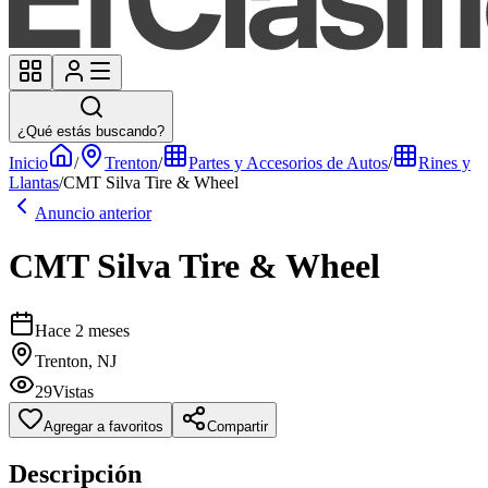
¿Qué estás buscando?
Inicio
/
Trenton
/
Partes y Accesorios de Autos
/
Rines y
Llantas
/
CMT Silva Tire & Wheel
Anuncio anterior
CMT Silva Tire & Wheel
Hace 2 meses
Trenton, NJ
29
Vistas
Agregar a favoritos
Compartir
Descripción