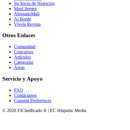
Su Socio de Negocios
MasClientes
AbogadoMall
Al Borde
Vivela Revista
Otros Enlaces
Comunidad
Concursos
Artículos
Categorías
Áreas
Servicio y Apoyo
FAQ
Contáctanos
Consent Preferences
© 2026 ElClasificado ® | EC Hispanic Media