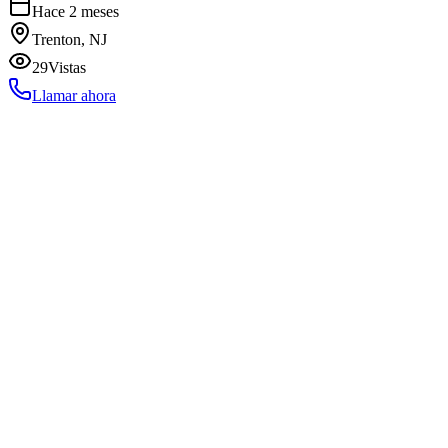
Hace 2 meses
Trenton, NJ
29
Vistas
Llamar ahora