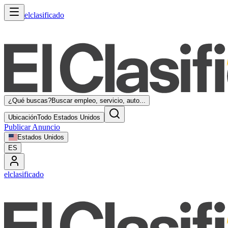
elclasificado
¿Qué buscas?
Buscar empleo, servicio, auto...
Ubicación
Todo Estados Unidos
Publicar Anuncio
Estados Unidos
ES
elclasificado