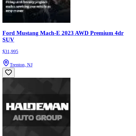
Ford Mustang Mach-E 2023 AWD Premium 4dr
SUV
$31,995
Trenton, NJ