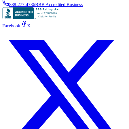
888-277-4736
BBB Accredited Business
Facebook
X