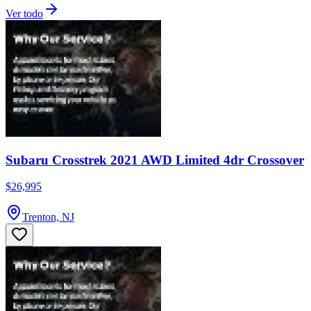
Ver todo
Subaru Crosstrek 2021 AWD Limited 4dr Crossover
$26,995
Trenton, NJ