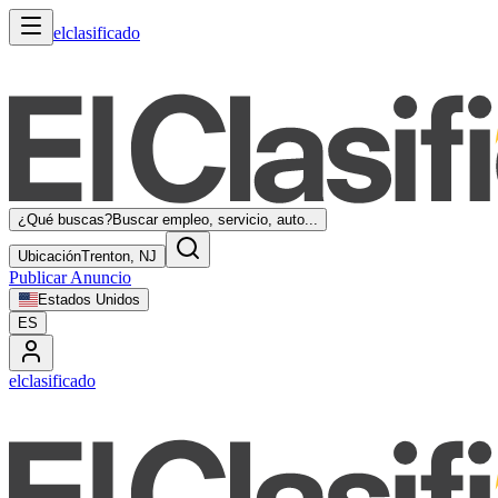
elclasificado
¿Qué buscas?
Buscar empleo, servicio, auto...
Ubicación
Trenton, NJ
Publicar Anuncio
Estados Unidos
ES
elclasificado