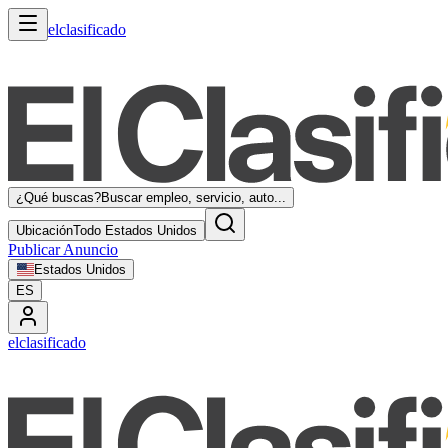
elclasificado
¿Qué buscas?
Buscar empleo, servicio, auto...
Ubicación
Todo Estados Unidos
Publicar Anuncio
Estados Unidos
ES
elclasificado