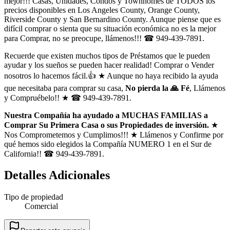
mejor!!! Casas, Unidades, Condos y Townhomes de TODOS los
precios disponibles en Los Angeles County, Orange County,
Riverside County y San Bernardino County. Aunque piense que es
difícil comprar o sienta que su situación económica no es la mejor
para Comprar, no se preocupe, llámenos!!! ☎ 949-439-7891.
Recuerde que existen muchos tipos de Préstamos que le pueden
ayudar y los sueños se pueden hacer realidad! Comprar o Vender
nosotros lo hacemos fácil.👍 ★ Aunque no haya recibido la ayuda
que necesitaba para comprar su casa,
No pierda la 🙏 Fé
, Llámenos
y Compruébelo!! ★ ☎ 949-439-7891.
Nuestra Compañía ha ayudado a MUCHAS FAMILIAS a
Comprar Su Primera Casa o sus Propiedades de inversión.
★
Nos Comprometemos y Cumplimos!!! ★ Llámenos y Confirme por
qué hemos sido elegidos la Compañía NUMERO 1 en el Sur de
California!! ☎ 949-439-7891.
Detalles Adicionales
Tipo de propiedad
Comercial