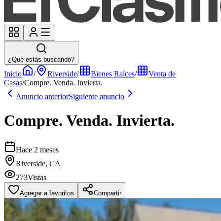
¿Qué estás buscando?
Inicio
/
Riverside
/
Bienes Raíces
/
Venta de
Casas
/
Compre. Venda. Invierta.
Anuncio anterior
Siguiente anuncio
Compre. Venda. Invierta.
Hace 2 meses
Riverside, CA
273
Vistas
Agregar a favoritos
Compartir