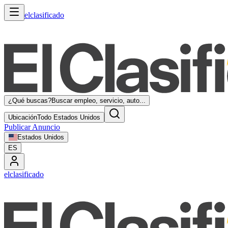
elclasificado
¿Qué buscas?
Buscar empleo, servicio, auto...
Ubicación
Todo Estados Unidos
Publicar Anuncio
Estados Unidos
ES
elclasificado