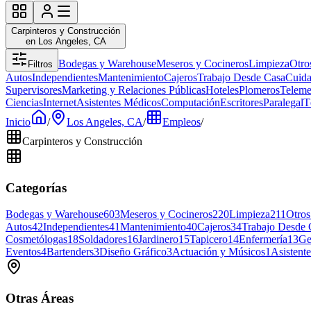
Carpinteros y Construcción
en Los Angeles, CA
Bodegas y Warehouse
Meseros y Cocineros
Limpieza
Otro
Filtros
Autos
Independientes
Mantenimiento
Cajeros
Trabajo Desde Casa
Cuida
Supervisores
Marketing y Relaciones Públicas
Hoteles
Plomeros
Teleme
Ciencias
Internet
Asistentes Médicos
Computación
Escritores
Paralegal
T
Inicio
/
Los Angeles, CA
/
Empleos
/
Carpinteros y Construcción
Categorías
Bodegas y Warehouse
603
Meseros y Cocineros
220
Limpieza
211
Otros
Autos
42
Independientes
41
Mantenimiento
40
Cajeros
34
Trabajo Desde 
Cosmetólogas
18
Soldadores
16
Jardinero
15
Tapicero
14
Enfermería
13
Ge
Eventos
4
Bartenders
3
Diseño Gráfico
3
Actuación y Músicos
1
Asistent
Otras Áreas