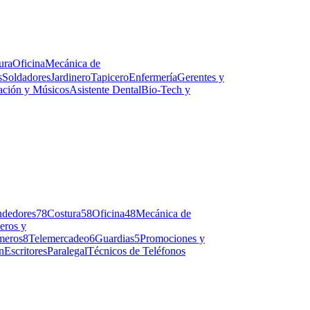
ura
Oficina
Mecánica de
s
Soldadores
Jardinero
Tapicero
Enfermería
Gerentes y
ación y Músicos
Asistente Dental
Bio-Tech y
ndedores
78
Costura
58
Oficina
48
Mecánica de
eros y
meros
8
Telemercadeo
6
Guardias
5
Promociones y
n
Escritores
Paralegal
Técnicos de Teléfonos