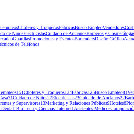
s empleos
Choferes y Troqueros
Fábricas
Busco Empleo
Vendedores
Cost
do de Niños
Electricistas
Cuidado de Ancianos
Barberos y Cosmetóloga
rcadeo
Guardias
Promociones y Eventos
Bartenders
Diseño Gráfico
Actu
écnicos de Teléfonos
 empleos
151
Choferes y Troqueros
134
Fábricas
125
Busco Empleo
81
Ve
Casa
31
Cuidado de Niños
27
Electricistas
23
Cuidado de Ancianos
22
Barb
rentes y Supervisores
13
Marketing y Relaciones Públicas
9
Hoteles
8
Plo
e Dental
1
Bio-Tech y Ciencias
1
Internet
1
Asistentes Médicos
Computació