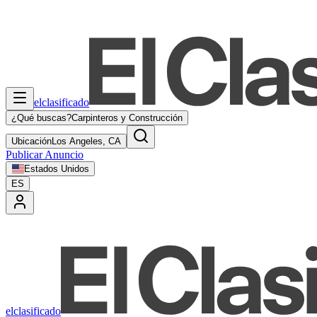
elclasificado
¿Qué buscas?
Carpinteros y Construcción
Ubicación
Los Angeles, CA
Publicar Anuncio
Estados Unidos
ES
elclasificado