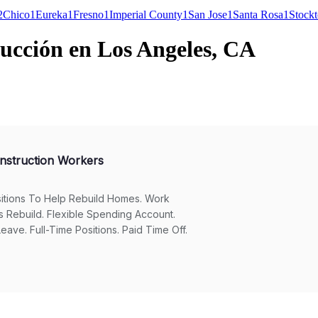
2
Chico
1
Eureka
1
Fresno
1
Imperial County
1
San Jose
1
Santa Rosa
1
Stock
rucción en Los Angeles, CA