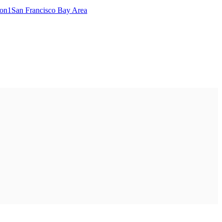
ton
1
San Francisco Bay Area