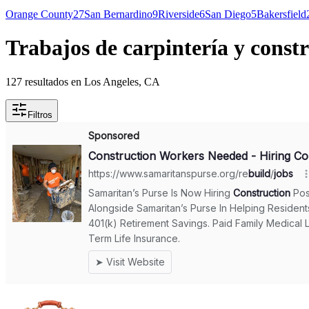
Orange County
27
San Bernardino
9
Riverside
6
San Diego
5
Bakersfield
Trabajos de carpintería y const
127 resultados en Los Angeles, CA
Filtros