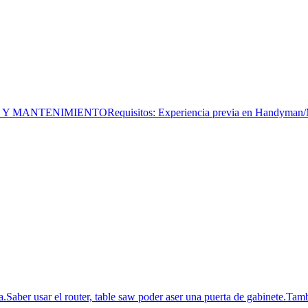
IENTORequisitos: Experiencia previa en Handyman/Mantenimie
Saber usar el router, table saw poder aser una puerta de gabinete.Tamb