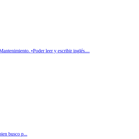
nto. •Poder leer y escribir inglés....
ien busco p...