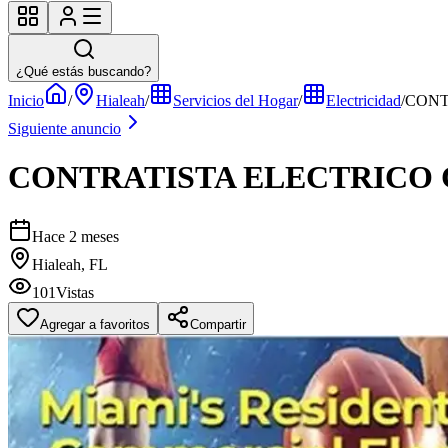
¿Qué estás buscando?
Inicio
/
Hialeah
/
Servicios del Hogar
/
Electricidad
/
CONT
Siguiente anuncio
CONTRATISTA ELECTRICO 
Hace 2 meses
Hialeah, FL
101
Vistas
Agregar a favoritos
Compartir