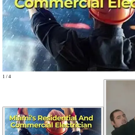
1
/
4