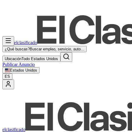
elclasificado
¿Qué buscas?
Buscar empleo, servicio, auto...
Ubicación
Todo Estados Unidos
Publicar Anuncio
Estados Unidos
ES
elclasificado