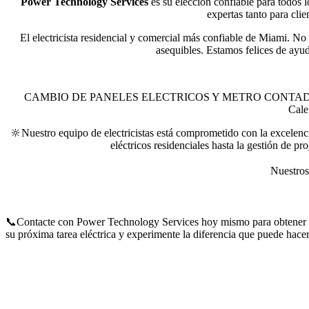
Power Technology Services
es su elección confiable para todos 
expertas tanto para cli
El electricista residencial y comercial más confiable de Miami. N
asequibles. Estamos felices de ayud
CAMBIO DE PANELES ELECTRICOS Y METRO CONTADORES,main dist
Cale
🔆Nuestro equipo de electricistas está comprometido con la excelencia
eléctricos residenciales hasta la gestión de p
Nuestros 
📞Contacte con Power Technology Services hoy mismo para obtener un
su próxima tarea eléctrica y experimente la diferencia que puede hacer