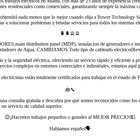
los trabajos eléctricos en Miami, con más de 25 años de experiencia cert
entes residenciales como comerciales, garantizando siempre la máxima c
o obtendrá nada menos que lo mejor cuando elija a Power Technology Ser
ar a solucionar problemas y brindar servicios para todos los sistemas elé
🔋🔋🪫🪫
ribution panel (MDP), instalacion de generadores e instalación 
ntadores de Agua, CAMBIAMOS Todo tipo de cableado electrico(Rew
 y la seguridad eléctrica, ofreciendo un servicio rápido y eficiente a 
royectos complejos en entornos comerciales e industriales, estamos aquí pa
electricistas están totalmente certificados para trabajar en el estado de 
🧰🔧
a consulta gratuita y descubra por qué somos reconocidos como los ex
 un servicio de calidad superior.
😉¡Hacemos trabajos pequeños o grandes al MEJOR PRECIO!💵
Hablamos español🗣️