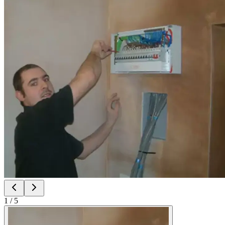
1
/
5