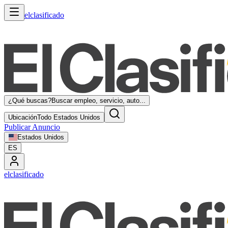
elclasificado
¿Qué buscas?
Buscar empleo, servicio, auto...
Ubicación
Todo Estados Unidos
Publicar Anuncio
Estados Unidos
ES
elclasificado