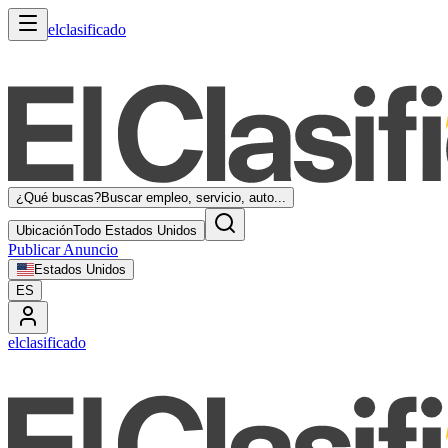
elclasificado
¿Qué buscas?
Buscar empleo, servicio, auto...
Ubicación
Todo Estados Unidos
Publicar Anuncio
Estados Unidos
ES
elclasificado