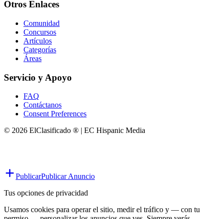
Otros Enlaces
Comunidad
Concursos
Artículos
Categorías
Áreas
Servicio y Apoyo
FAQ
Contáctanos
Consent Preferences
© 2026 ElClasificado ® | EC Hispanic Media
Publicar
Publicar Anuncio
Tus opciones de privacidad
Usamos cookies para operar el sitio, medir el tráfico y — con tu
permiso — personalizar los anuncios que ves. Siempre verás