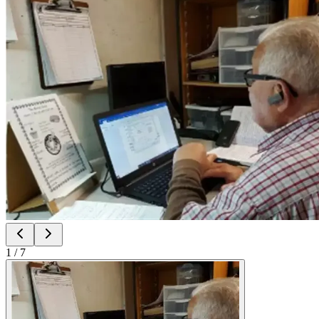
1
/
7