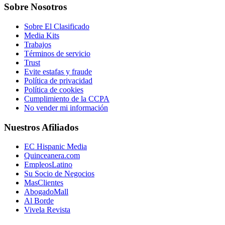
Sobre Nosotros
Sobre El Clasificado
Media Kits
Trabajos
Términos de servicio
Trust
Evite estafas y fraude
Política de privacidad
Política de cookies
Cumplimiento de la CCPA
No vender mi información
Nuestros Afiliados
EC Hispanic Media
Quinceanera.com
EmpleosLatino
Su Socio de Negocios
MasClientes
AbogadoMall
Al Borde
Vivela Revista