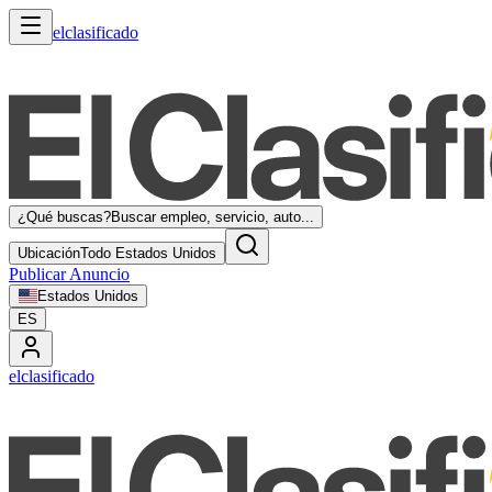
elclasificado
¿Qué buscas?
Buscar empleo, servicio, auto...
Ubicación
Todo Estados Unidos
Publicar Anuncio
Estados Unidos
ES
elclasificado