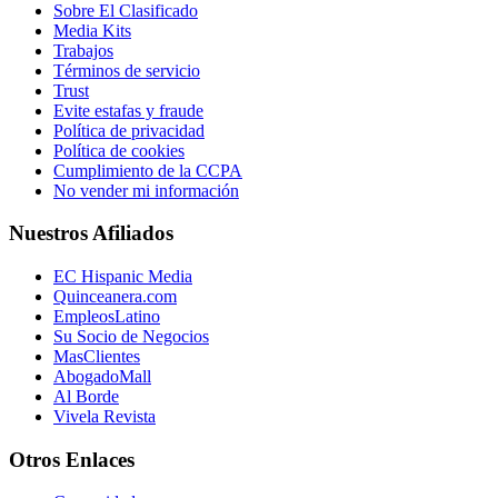
Sobre El Clasificado
Media Kits
Trabajos
Términos de servicio
Trust
Evite estafas y fraude
Política de privacidad
Política de cookies
Cumplimiento de la CCPA
No vender mi información
Nuestros Afiliados
EC Hispanic Media
Quinceanera.com
EmpleosLatino
Su Socio de Negocios
MasClientes
AbogadoMall
Al Borde
Vivela Revista
Otros Enlaces