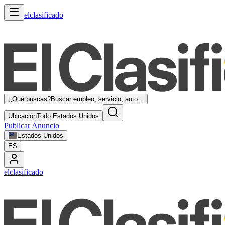
elclasificado
¿Qué buscas?
Buscar empleo, servicio, auto...
Ubicación
Todo Estados Unidos
Publicar Anuncio
Estados Unidos
ES
elclasificado