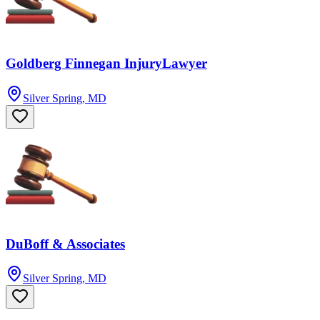
Goldberg Finnegan InjuryLawyer
Silver Spring, MD
DuBoff & Associates
Silver Spring, MD