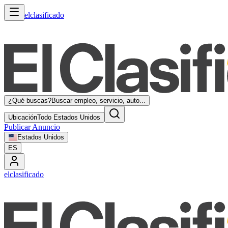
elclasificado
¿Qué buscas?
Buscar empleo, servicio, auto...
Ubicación
Todo Estados Unidos
Publicar Anuncio
Estados Unidos
ES
elclasificado