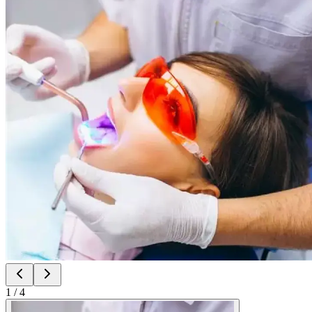
1
/
4