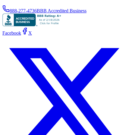
888-277-4736
BBB Accredited Business
Facebook
X