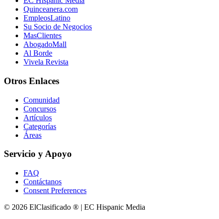
EC Hispanic Media
Quinceanera.com
EmpleosLatino
Su Socio de Negocios
MasClientes
AbogadoMall
Al Borde
Vivela Revista
Otros Enlaces
Comunidad
Concursos
Artículos
Categorías
Áreas
Servicio y Apoyo
FAQ
Contáctanos
Consent Preferences
© 2026 ElClasificado ® | EC Hispanic Media