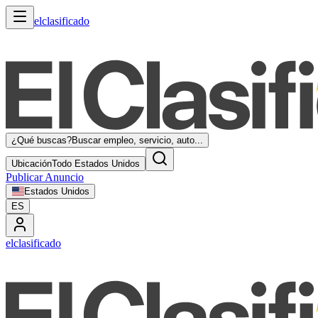
elclasificado
¿Qué buscas?
Buscar empleo, servicio, auto...
Ubicación
Todo Estados Unidos
Publicar Anuncio
Estados Unidos
ES
elclasificado