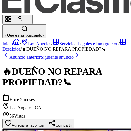
¿Qué estás buscando?
Inicio
/
Los Angeles
/
Servicios Legales e Inmigración
/
Desalojos
/
🔥DUEÑO NO REPARA PROPIEDAD?📞
Anuncio anterior
Siguiente anuncio
🔥DUEÑO NO REPARA
PROPIEDAD?📞
Hace 2 meses
Los Angeles, CA
56
Vistas
Agregar a favoritos
Compartir