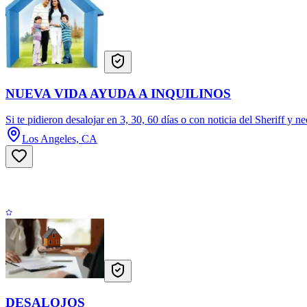
NUEVA VIDA AYUDA A INQUILINOS
Si te pidieron desalojar en 3, 30, 60 días o con noticia del Sheriff y ne
Los Angeles, CA
DESALOJOS