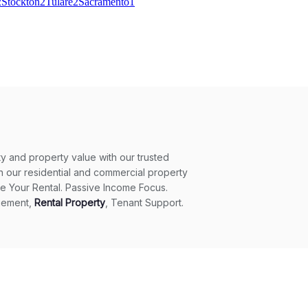
2
Stockton
2
Tulare
2
Sacramento
1