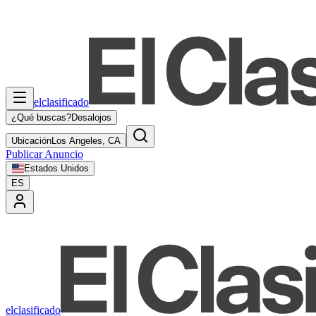
elclasificado
¿Qué buscas?
Desalojos
Ubicación
Los Angeles, CA
Publicar Anuncio
Estados Unidos
ES
elclasificado