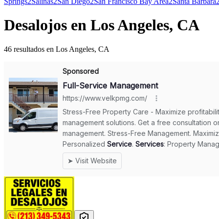
Springs
2
Salinas
2
San Diego
2
San Francisco Bay Area
2
Santa Barbara
Desalojos en Los Angeles, CA
46 resultados en Los Angeles, CA