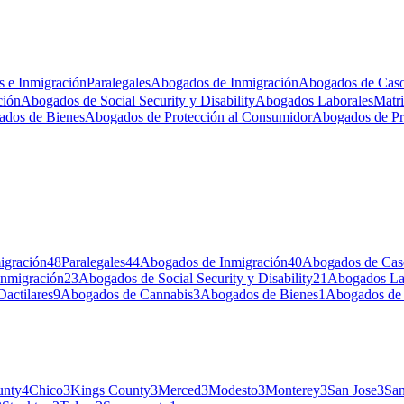
s e Inmigración
Paralegales
Abogados de Inmigración
Abogados de Caso
ción
Abogados de Social Security y Disability
Abogados Laborales
Matr
dos de Bienes
Abogados de Protección al Consumidor
Abogados de Pr
igración
48
Paralegales
44
Abogados de Inmigración
40
Abogados de Caso
Inmigración
23
Abogados de Social Security y Disability
21
Abogados La
Dactilares
9
Abogados de Cannabis
3
Abogados de Bienes
1
Abogados de 
unty
4
Chico
3
Kings County
3
Merced
3
Modesto
3
Monterey
3
San Jose
3
San