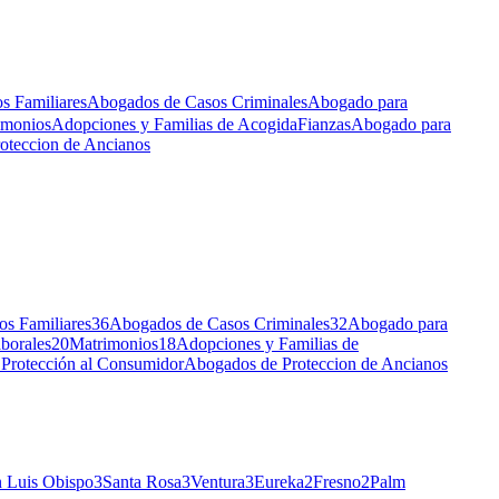
s Familiares
Abogados de Casos Criminales
Abogado para
imonios
Adopciones y Familias de Acogida
Fianzas
Abogado para
oteccion de Ancianos
s Familiares
36
Abogados de Casos Criminales
32
Abogado para
borales
20
Matrimonios
18
Adopciones y Familias de
Protección al Consumidor
Abogados de Proteccion de Ancianos
 Luis Obispo
3
Santa Rosa
3
Ventura
3
Eureka
2
Fresno
2
Palm